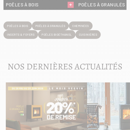
POÊLES À BOIS
POÊLES À GRANULÉS
POÊLES À BOIS
POÊLES À GRANULÉS
CHEMINÉES
INSERTS & FOYERS
POÊLES BIOÉTHANOL
CUISINIÈRES
NOS DERNIÈRES ACTUALITÉS