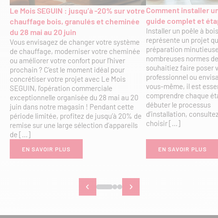
Comment installer un
Le Mois SEGUIN : jusqu’à -20% sur votre
guide complet et éta
chauffage bois, granulés et cheminée
Installer un poêle à bo
du 28 mai au 20 juin
représente un projet q
Vous envisagez de changer votre système
préparation minutieuse
de chauffage, moderniser votre cheminée
nombreuses normes de 
ou améliorer votre confort pour l’hiver
souhaitiez faire poser 
prochain ? C’est le moment idéal pour
professionnel ou envisag
concrétiser votre projet avec Le Mois
vous-même, il est essen
SEGUIN, l’opération commerciale
comprendre chaque éta
exceptionnelle organisée du 28 mai au 20
débuter le processus
juin dans notre magasin ! Pendant cette
d’installation, consulte
période limitée, profitez de jusqu’à 20% de
choisir […]
remise sur une large sélection d’appareils
de […]
EN SAVOIR PLUS
EN SAVOIR PLUS